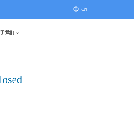
CN
AU
于我们
losed
座便器
直排座便器