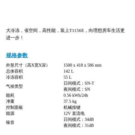
大冷冻，省空间，高性能，装上T1156E，向理想房车生活更
进一步！
规格参数
外形尺寸（高X宽X深）
1500 x 418 x 586 mm
总体容积
142 L
冷冻容积
55 L
日间模式：SN-T
气候类型
夜间模式：SN
能耗
0.56 kWh/24h
净重
37.5 kg
控制面板
机械按键
能源
12V 直流电
日间模式：34dB
噪音
夜间模式：31dB