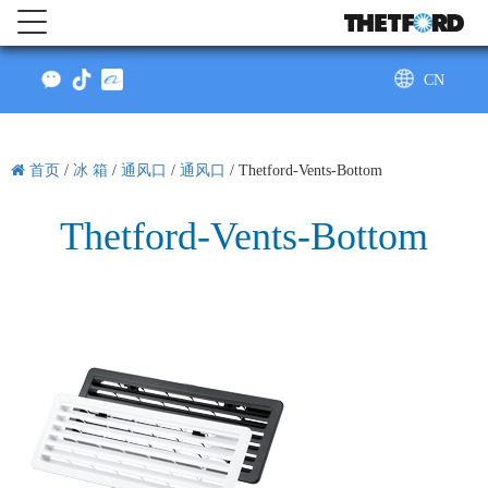
CN
AU
首页
/
冰 箱
/
通风口
/
通风口
/
Thetford-Vents-Bottom
Thetford-Vents-Bottom