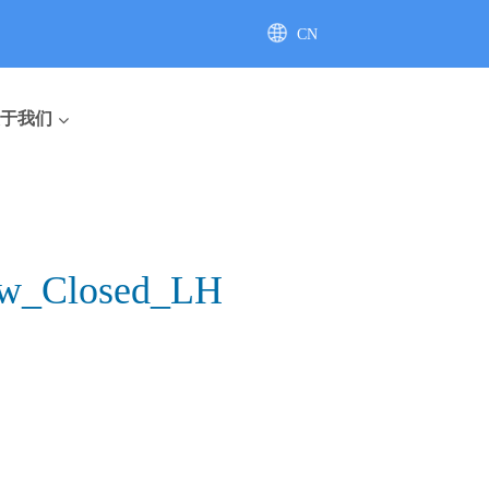
CN
AU
于我们
ew_Closed_LH
座便器
直排座便器