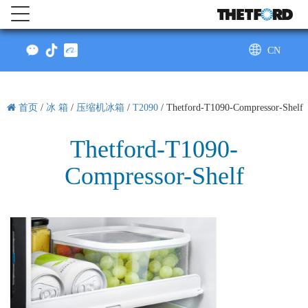
CN
AU
首页
/
冰 箱
/
压缩机冰箱
/
T2090
/
Thetford-T1090-Compressor-Shelf
Thetford-T1090-
Compressor-Shelf