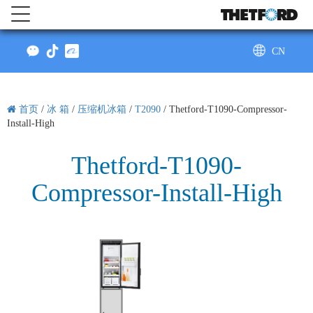
CN
AU
首页
/
冰 箱
/
压缩机冰箱
/
T2090
/
Thetford-T1090-Compressor-
Install-High
Thetford-T1090-
Compressor-Install-High