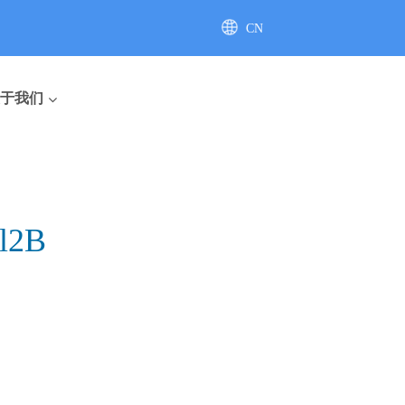
CN
AU
于我们
l2B
座便器
直排座便器