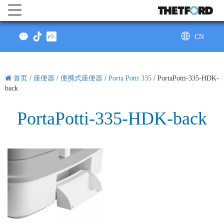
CN
AU
首页
/
座便器
/
便携式座便器
/
Porta Potti 335
/
PortaPotti-335-HDK-
back
PortaPotti-335-HDK-back