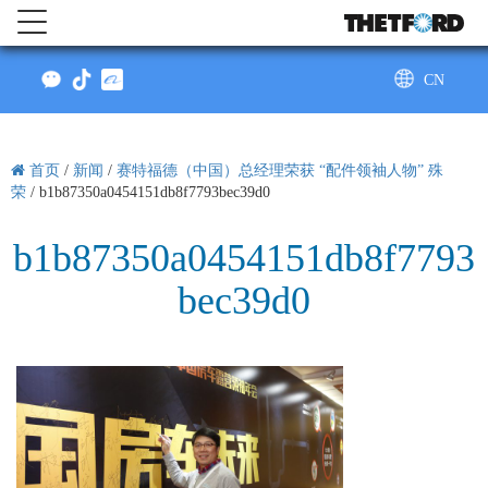
CN
AU
首页
/
新闻
/
赛特福德（中国）总经理荣获 “配件领袖人物” 殊
荣
/
b1b87350a0454151db8f7793bec39d0
b1b87350a0454151db8f7793
bec39d0