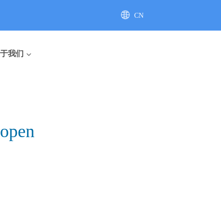
CN
AU
于我们
-open
座便器
直排座便器