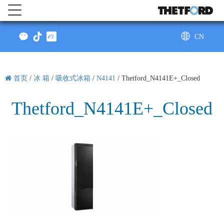
CN
AU
首页
/
冰 箱
/
吸收式冰箱
/
N4141
/
Thetford_N4141E+_Closed
Thetford_N4141E+_Closed