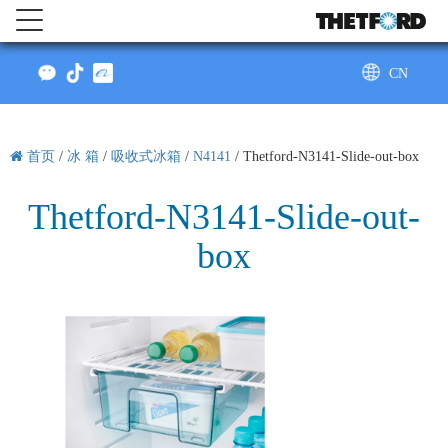
CN
AU
首页
/
冰 箱
/
吸收式冰箱
/
N4141
/
Thetford-N3141-Slide-out-box
Thetford-N3141-Slide-out-
box