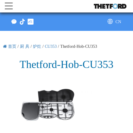
CN
AU
首页
/
厨 具
/
炉灶
/
CU353
/
Thetford-Hob-CU353
Thetford-Hob-CU353