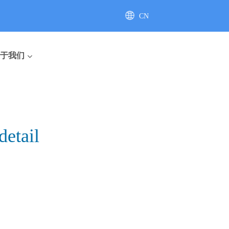
CN
AU
于我们
etail
座便器
直排座便器