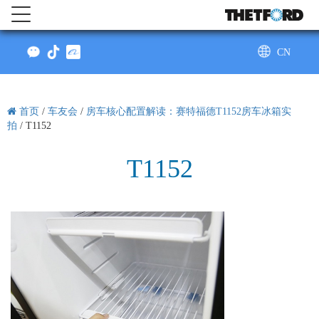
CN
AU
首页
/
车友会
/
房车核心配置解读：赛特福德T1152房车冰箱实
拍
/
T1152
T1152