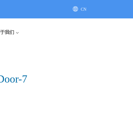
CN
AU
于我们
Door-7
座便器
直排座便器