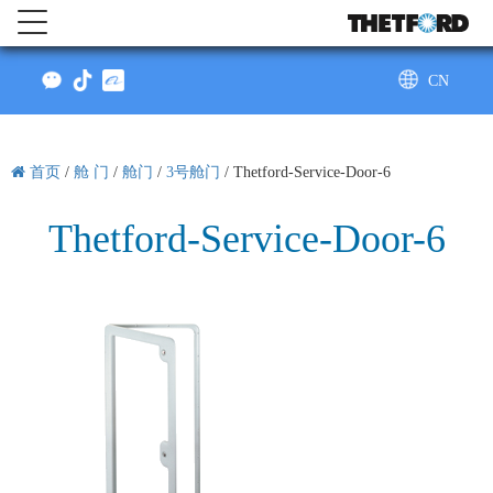
CN
AU
首页
/
舱 门
/
舱门
/
3号舱门
/
Thetford-Service-Door-6
Thetford-Service-Door-6