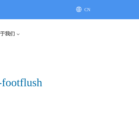
CN
AU
于我们
footflush
座便器
直排座便器