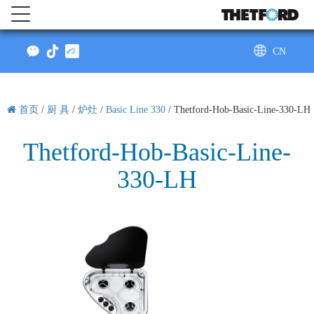
CN
AU
首页
/
厨 具
/
炉灶
/
Basic Line 330
/
Thetford-Hob-Basic-Line-330-LH
Thetford-Hob-Basic-Line-
330-LH