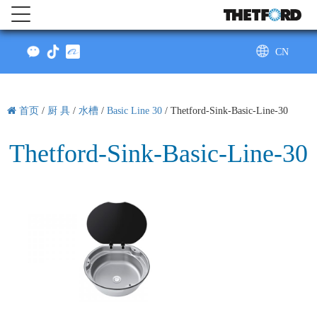
CN
AU
首页
/
厨 具
/
水槽
/
Basic Line 30
/
Thetford-Sink-Basic-Line-30
Thetford-Sink-Basic-Line-30