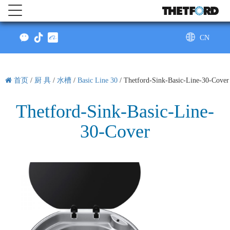
CN
AU
首页
/
厨 具
/
水槽
/
Basic Line 30
/
Thetford-Sink-Basic-Line-30-Cover
Thetford-Sink-Basic-Line-
30-Cover