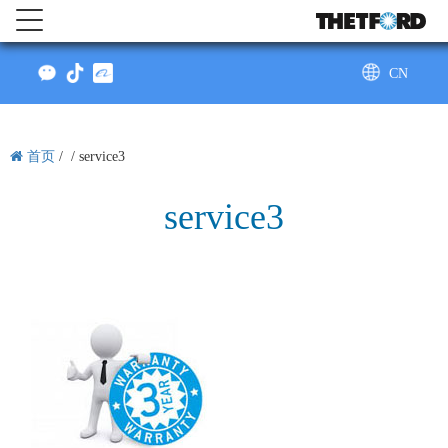
CN
AU
首页
/ /
service3
service3