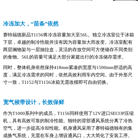
冷冻加大，“苗条”依然
赛特福德新品T1156将冷冻容量加大至56L。独立冷冻室位于冰箱
下层，卓越的制冷性能并没有因为容量加大而改变。冷冻室配有
两层搁物架与一层抽拉盒，灵活的存放空间可方便储存不同类别
的食物。56L的容量可满足大部分家庭出行的冷冻储存需求。
同时，整体机身依然保持418mm紧凑的宽度与1500mm舒适的高
度，满足冷冻需求的同时，依然高效利用车内空间。由于外形尺
寸一致，T1152与T1156冰箱无需改模即可自由切换。
宽气候带设计，长效保鲜
作为T1000系列中的成员，T1156同样使用了12V进口SECOP压缩
机，具有高效可靠的制冷性能。独特的背部通风系统分离了冷热
空气，进一步提高冷却性能。机身通风采用了赛特福德独有的集
成换气系统，无需在车身上增设通风口，大大简化了安装工序。