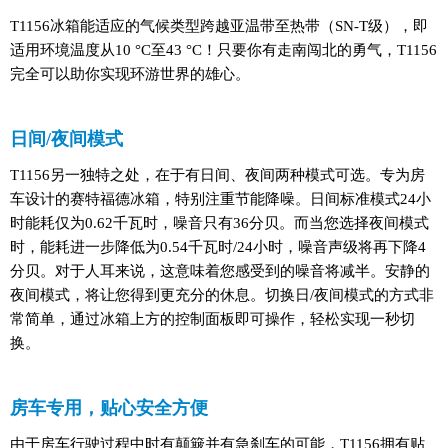
T1156冰箱能适应的气候类型跨越亚温带至热带（SN-T级），即
适用环境温度从10 °C至43 °C！只要你有走南闯北的勇气，T1156
完全可以助你实现环游世界的雄心。
日间/夜间模式
T1156另一独特之处，在于有日间、夜间两种模式可选。专为房
车设计的赛特福德冰箱，特别注重节能降噪。日间标准模式24小
时能耗仅为0.62千瓦时，噪音只有36分贝。而当您选择夜间模式
时，能耗进一步降低为0.54千瓦时/24小时，噪音声级将再下降4
分贝。对于人耳来说，这意味着您感受到的噪音将减半。安静的
夜间模式，将让您得到更充分的休息。切换日/夜间模式的方式非
常简单，通过冰箱上方的控制面板即可操作，轻松实现一秒切
换。
房车专用，贴心安全方便
由于房车行驶过程中时有颠簸并有急刹车的可能，T1156拥有贴